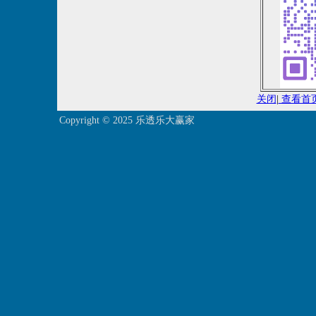
关闭
|
查看首
Copyright © 2025 乐透乐大赢家