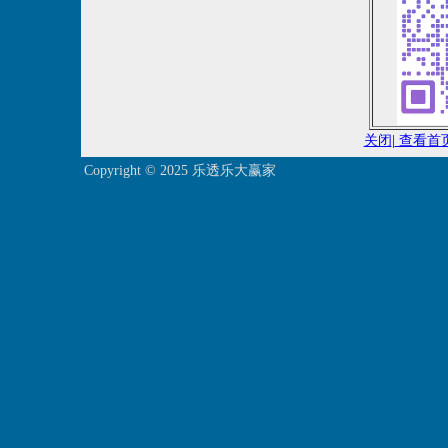
关闭
|
查看首
Copyright © 2025 乐透乐大赢家